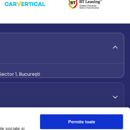
ector 1, București
de.ro
Permite toate
le sociale și