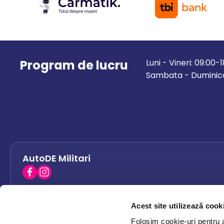
Program de lucru
Luni - Vineri: 09:00-
Sambata - Duminica
AutoDE Militari
Acest site utilizează cook
AutoDE Bacau
0758 338 428
Folosim cookie-uri pentru a 