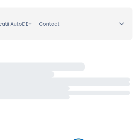
catii AutoDE
Contact