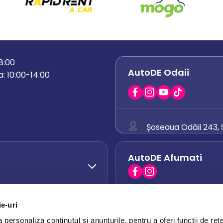
18:00
AutoDE Odaii
: 10:00-14:00
Șoseaua Odăii 243, S
0758 671 921
AutoDE Afumati
0742 444 194
office.odaii@auto
ie-uri
AutoDE Otopeni
0751 628 054
personaliza conținutul și anunțurile, pentru a oferi funcții de rețe