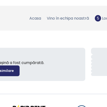
Acasa
Vino în echipa noastră
5
Lo
mașină a fost cumpărată.
 similare