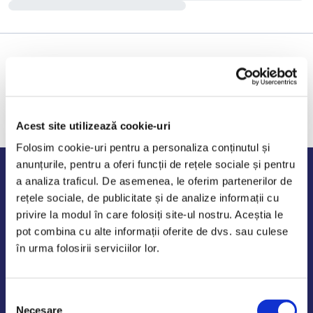
Acest site utilizează cookie-uri
Folosim cookie-uri pentru a personaliza conținutul și
anunțurile, pentru a oferi funcții de rețele sociale și pentru
Program de lucru
a analiza traficul. De asemenea, le oferim partenerilor de
rețele sociale, de publicitate și de analize informații cu
Luni - Vineri: 09:00-18:00
privire la modul în care folosiți site-ul nostru. Aceștia le
Sambata - Duminica: 10:00-14:00
pot combina cu alte informații oferite de dvs. sau culese
în urma folosirii serviciilor lor.
Selecția
AutoDE Odaii
Necesare