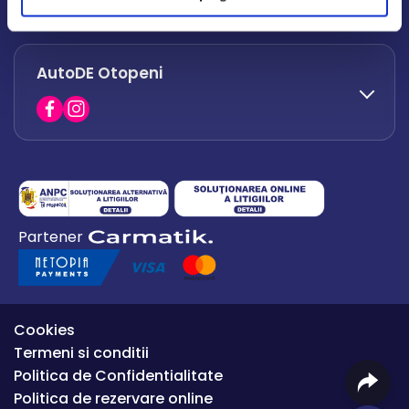
office.afumati@autode.ro
AutoDE Otopeni
0730 063 852
0730 063 851
office.bacau@autode.ro
0754 649 360
Partener
office.premium@autode.ro
Cookies
Termeni si conditii
Politica de Confidentialitate
Politica de rezervare online