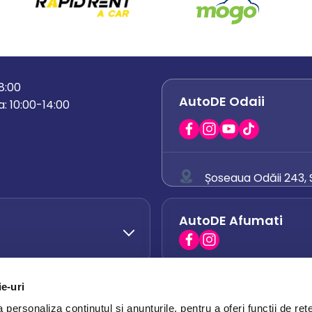
18:00
AutoDE Odaii
: 10:00-14:00
Șoseaua Odăii 243, S
0758 671 921
AutoDE Afumati
0742 444 194
office.odaii@auto
ie-uri
AutoDE Otopeni
0751 628 054
personaliza conținutul și anunțurile, pentru a oferi funcții de rețe