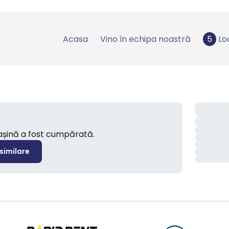
Acasa
Vino în echipa noastră
5
Lo
mașină a fost cumpărată.
 similare