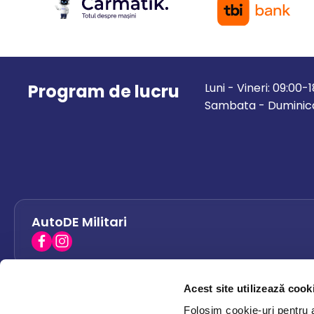
Program de lucru
Luni - Vineri: 09:00-
Sambata - Duminica
AutoDE Militari
Acest site utilizează cook
AutoDE Bacau
0758 338 428
Folosim cookie-uri pentru a 