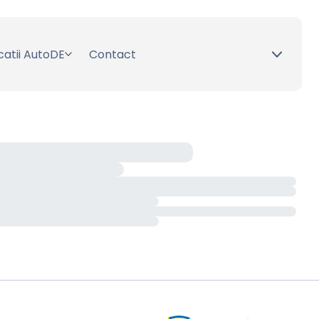
catii AutoDE
Contact