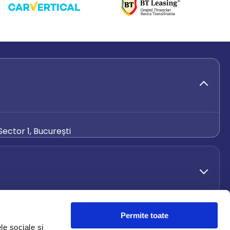
ector 1, București
de.ro
Permite toate
le sociale și