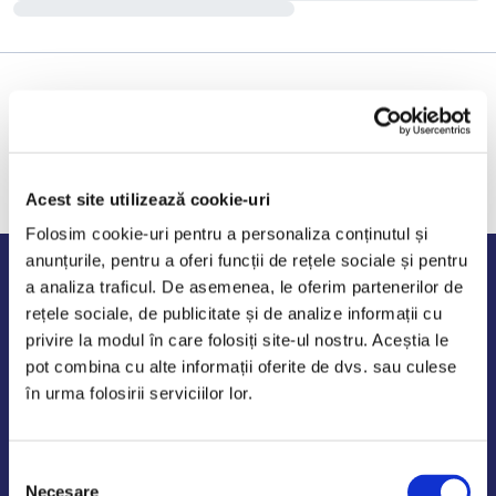
Acest site utilizează cookie-uri
Folosim cookie-uri pentru a personaliza conținutul și
anunțurile, pentru a oferi funcții de rețele sociale și pentru
Program de lucru
a analiza traficul. De asemenea, le oferim partenerilor de
rețele sociale, de publicitate și de analize informații cu
Luni - Vineri: 09:00-18:00
privire la modul în care folosiți site-ul nostru. Aceștia le
Sambata - Duminica: 10:00-14:00
pot combina cu alte informații oferite de dvs. sau culese
în urma folosirii serviciilor lor.
Selecția
AutoDE Odaii
Necesare