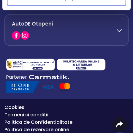
office.afumati@autode.ro
AutoDE Otopeni
0730 063 852
0730 063 851
office.bacau@autode.ro
0754 649 360
Partener
office.premium@autode.ro
Cookies
Termeni si conditii
Politica de Confidentialitate
Politica de rezervare online