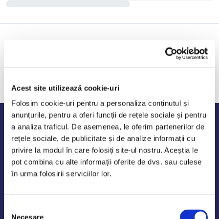
Acest site utilizează cookie-uri
Folosim cookie-uri pentru a personaliza conținutul și
anunțurile, pentru a oferi funcții de rețele sociale și pentru
Program de lucru
a analiza traficul. De asemenea, le oferim partenerilor de
rețele sociale, de publicitate și de analize informații cu
Luni - Vineri: 09:00-18:00
privire la modul în care folosiți site-ul nostru. Aceștia le
Sambata - Duminica: 10:00-14:00
pot combina cu alte informații oferite de dvs. sau culese
în urma folosirii serviciilor lor.
Selecția
AutoDE Odaii
Necesare