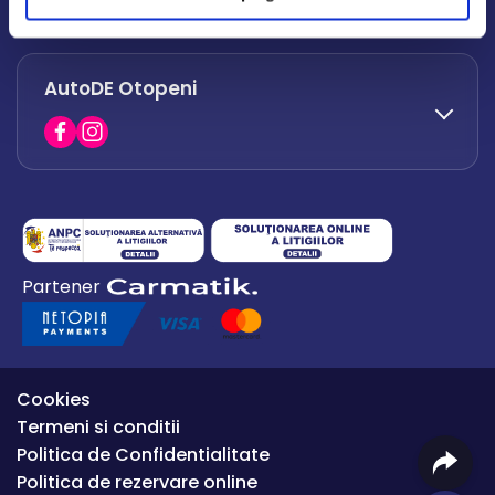
office.afumati@autode.ro
AutoDE Otopeni
0730 063 852
0730 063 851
office.bacau@autode.ro
0754 649 360
Partener
office.premium@autode.ro
Cookies
Termeni si conditii
Politica de Confidentialitate
Politica de rezervare online