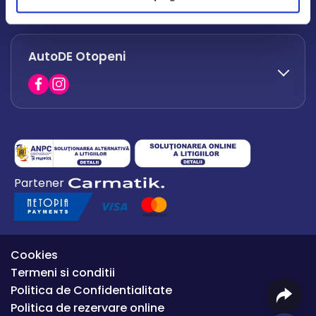
office.afumati@autode.ro
AutoDE Otopeni
0730 063 852
0730 063 851
office.bacau@autode.ro
0754 649 360
Partener
office.premium@autode.ro
Cookies
Termeni si conditii
Politica de Confidentialitate
Politica de rezervare online