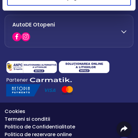
office.afumati@autode.ro
AutoDE Otopeni
0730 063 852
0730 063 851
office.bacau@autode.ro
0754 649 360
Partener
office.premium@autode.ro
Cookies
Termeni si conditii
Politica de Confidentialitate
Politica de rezervare online