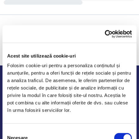
Acest site utilizează cookie-uri
Folosim cookie-uri pentru a personaliza conținutul și
anunțurile, pentru a oferi funcții de rețele sociale și pentru
Program de lucru
a analiza traficul. De asemenea, le oferim partenerilor de
rețele sociale, de publicitate și de analize informații cu
Luni - Vineri: 09:00-18:00
privire la modul în care folosiți site-ul nostru. Aceștia le
Sambata - Duminica: 10:00-14:00
pot combina cu alte informații oferite de dvs. sau culese
în urma folosirii serviciilor lor.
Selecția
AutoDE Odaii
Necesare