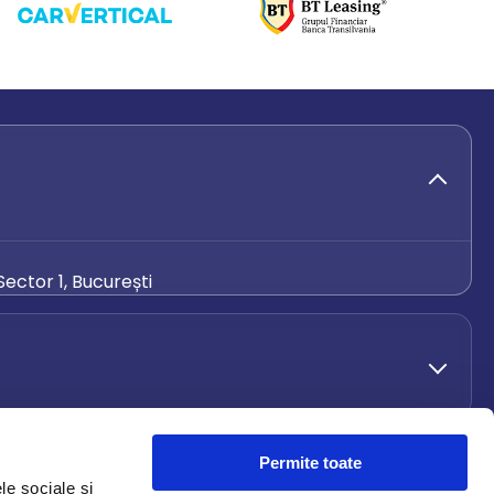
ector 1, București
de.ro
Permite toate
le sociale și