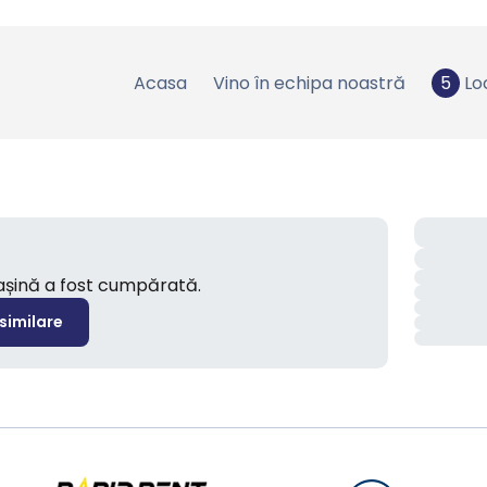
Acasa
Vino în echipa noastră
5
Lo
mașină a fost cumpărată.
 similare