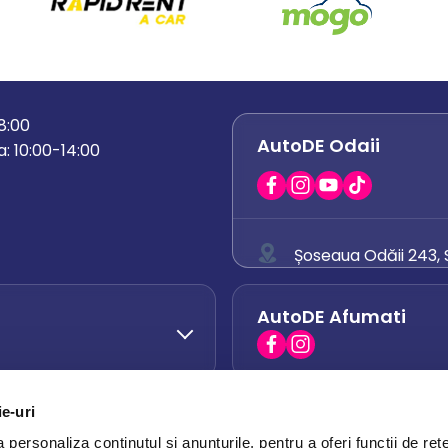
18:00
AutoDE Odaii
: 10:00-14:00
Șoseaua Odăii 243, S
0758 671 921
AutoDE Afumati
0742 444 194
office.odaii@auto
ie-uri
AutoDE Otopeni
0751 628 054
personaliza conținutul și anunțurile, pentru a oferi funcții de rețe