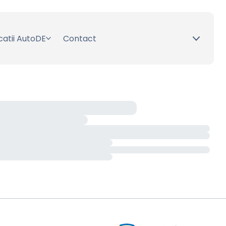
catii AutoDE
Contact