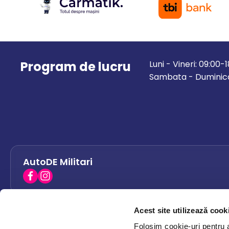
Program de lucru
Luni - Vineri: 09:00-
Sambata - Duminica
AutoDE Militari
Acest site utilizează cook
AutoDE Bacau
0758 338 428
Folosim cookie-uri pentru a 