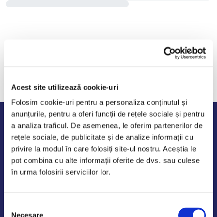
Acest site utilizează cookie-uri
Folosim cookie-uri pentru a personaliza conținutul și
anunțurile, pentru a oferi funcții de rețele sociale și pentru
Program de lucru
a analiza traficul. De asemenea, le oferim partenerilor de
rețele sociale, de publicitate și de analize informații cu
Luni - Vineri: 09:00-18:00
privire la modul în care folosiți site-ul nostru. Aceștia le
Sambata - Duminica: 10:00-14:00
pot combina cu alte informații oferite de dvs. sau culese
în urma folosirii serviciilor lor.
Selecția
AutoDE Odaii
Necesare