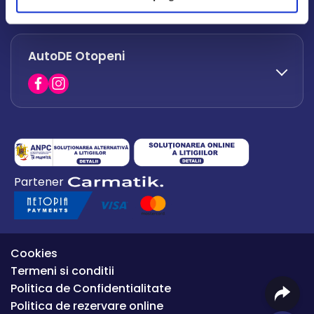
office.afumati@autode.ro
AutoDE Otopeni
0730 063 852
0730 063 851
office.bacau@autode.ro
0754 649 360
Partener
office.premium@autode.ro
Cookies
Termeni si conditii
Politica de Confidentialitate
Politica de rezervare online