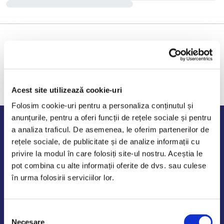
Acest site utilizează cookie-uri
Folosim cookie-uri pentru a personaliza conținutul și
anunțurile, pentru a oferi funcții de rețele sociale și pentru
Program de lucru
a analiza traficul. De asemenea, le oferim partenerilor de
rețele sociale, de publicitate și de analize informații cu
Luni - Vineri: 09:00-18:00
privire la modul în care folosiți site-ul nostru. Aceștia le
Sambata - Duminica: 10:00-14:00
pot combina cu alte informații oferite de dvs. sau culese
în urma folosirii serviciilor lor.
Selecția
AutoDE Odaii
Necesare