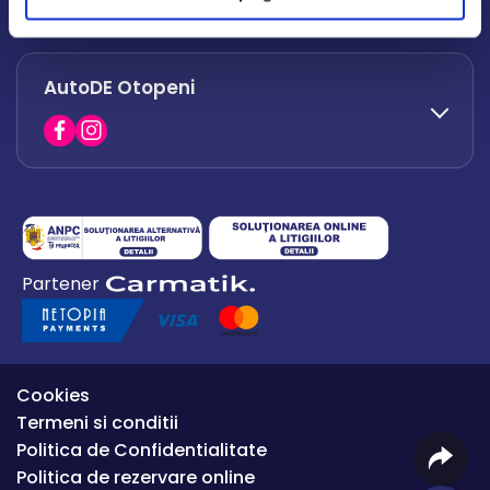
office.afumati@autode.ro
AutoDE Otopeni
0730 063 852
0730 063 851
office.bacau@autode.ro
0754 649 360
Partener
office.premium@autode.ro
Cookies
Termeni si conditii
Politica de Confidentialitate
Politica de rezervare online