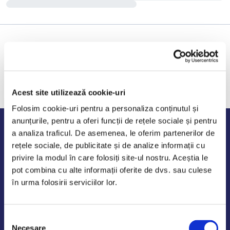
Acest site utilizează cookie-uri
Folosim cookie-uri pentru a personaliza conținutul și
anunțurile, pentru a oferi funcții de rețele sociale și pentru
Program de lucru
a analiza traficul. De asemenea, le oferim partenerilor de
rețele sociale, de publicitate și de analize informații cu
Luni - Vineri: 09:00-18:00
privire la modul în care folosiți site-ul nostru. Aceștia le
Sambata - Duminica: 10:00-14:00
pot combina cu alte informații oferite de dvs. sau culese
în urma folosirii serviciilor lor.
Selecția
AutoDE Odaii
Necesare