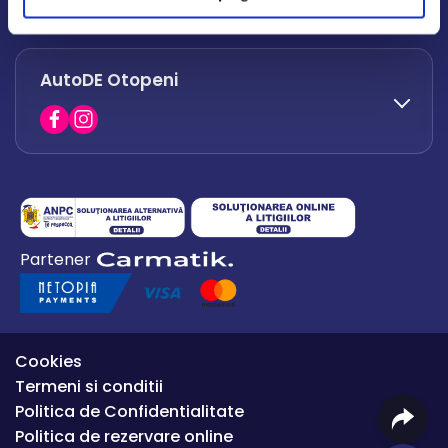
office.afumati@autode.ro
AutoDE Otopeni
0730 063 852
0730 063 851
office.bacau@autode.ro
0754 649 360
Partener
office.premium@autode.ro
Cookies
Termeni si conditii
Politica de Confidentialitate
Politica de rezervare online