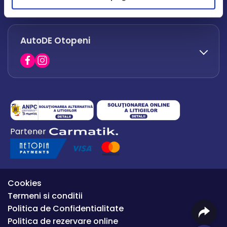
office.afumati@autode.ro
AutoDE Otopeni
0730 063 852
0730 063 851
office.bacau@autode.ro
0754 649 360
Partener
office.premium@autode.ro
Cookies
Termeni si conditii
Politica de Confidentialitate
Politica de rezervare online