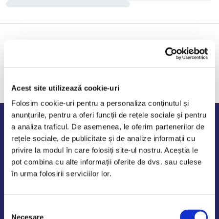
Acest site utilizează cookie-uri
Folosim cookie-uri pentru a personaliza conținutul și
anunțurile, pentru a oferi funcții de rețele sociale și pentru
Program de lucru
a analiza traficul. De asemenea, le oferim partenerilor de
rețele sociale, de publicitate și de analize informații cu
Luni - Vineri: 09:00-18:00
privire la modul în care folosiți site-ul nostru. Aceștia le
Sambata - Duminica: 10:00-14:00
pot combina cu alte informații oferite de dvs. sau culese
în urma folosirii serviciilor lor.
Selecția
AutoDE Odaii
Necesare