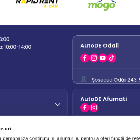
18:00
AutoDE Odaii
: 10:00-14:00
Șoseaua Odăii 243, S
0758 671 921
AutoDE Afumati
0742 444 194
office.odaii@auto
ie-uri
AutoDE Otopeni
0751 628 054
personaliza conținutul și anunțurile, pentru a oferi funcții de rețe