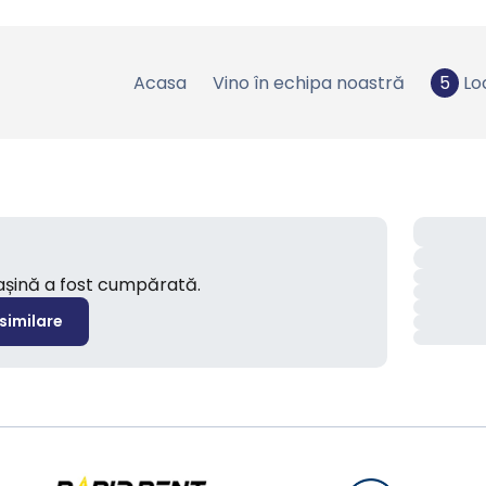
Acasa
Vino în echipa noastră
5
Lo
mașină a fost cumpărată.
 similare