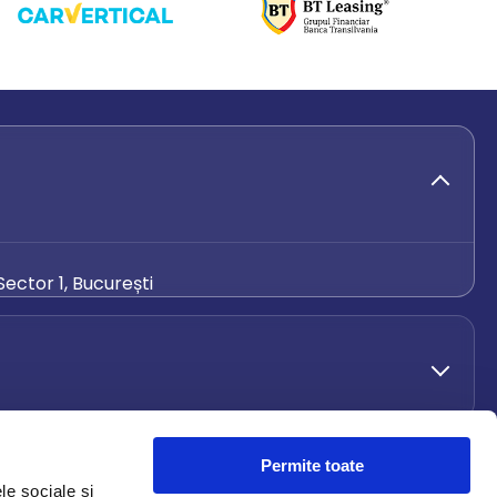
ector 1, București
de.ro
Permite toate
le sociale și