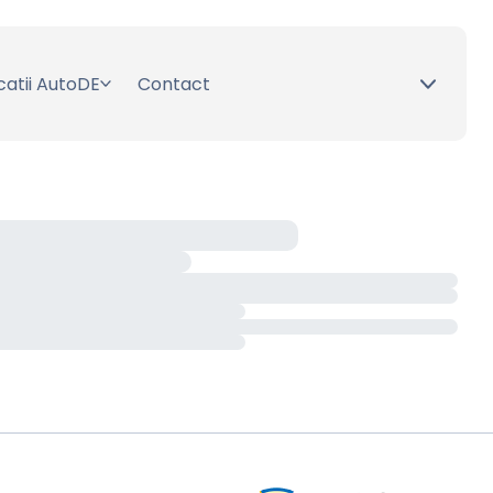
catii AutoDE
Contact