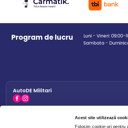
Program de lucru
Luni - Vineri: 09:00-
Sambata - Duminica
AutoDE Militari
Acest site utilizează cook
AutoDE Bacau
0758 338 428
Folosim cookie-uri pentru a 