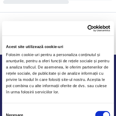
Acest site utilizează cookie-uri
Folosim cookie-uri pentru a personaliza conținutul și
anunțurile, pentru a oferi funcții de rețele sociale și pentru
Program de lucru
a analiza traficul. De asemenea, le oferim partenerilor de
rețele sociale, de publicitate și de analize informații cu
Luni - Vineri: 09:00-18:00
privire la modul în care folosiți site-ul nostru. Aceștia le
Sambata - Duminica: 10:00-14:00
pot combina cu alte informații oferite de dvs. sau culese
în urma folosirii serviciilor lor.
Selecția
AutoDE Odaii
Necesare