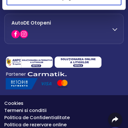
office.afumati@autode.ro
AutoDE Otopeni
0730 063 852
0730 063 851
office.bacau@autode.ro
0754 649 360
Partener
office.premium@autode.ro
Cookies
Termeni si conditii
Politica de Confidentialitate
Politica de rezervare online