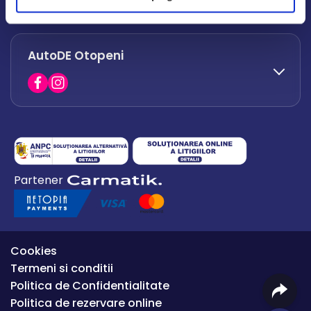
office.afumati@autode.ro
AutoDE Otopeni
0730 063 852
0730 063 851
office.bacau@autode.ro
0754 649 360
Partener
office.premium@autode.ro
Cookies
Termeni si conditii
Politica de Confidentialitate
Politica de rezervare online