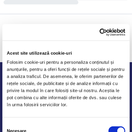
Acest site utilizează cookie-uri
Folosim cookie-uri pentru a personaliza conținutul și
anunțurile, pentru a oferi funcții de rețele sociale și pentru
Program de lucru
a analiza traficul. De asemenea, le oferim partenerilor de
rețele sociale, de publicitate și de analize informații cu
Luni - Vineri: 09:00-18:00
privire la modul în care folosiți site-ul nostru. Aceștia le
Sambata - Duminica: 10:00-14:00
pot combina cu alte informații oferite de dvs. sau culese
în urma folosirii serviciilor lor.
Selecția
AutoDE Odaii
Necesare