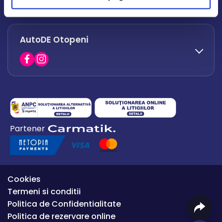
office.afumati@autode.ro
AutoDE Otopeni
0730 063 852
0730 063 851
office.bacau@autode.ro
0754 649 360
Partener
office.premium@autode.ro
Cookies
Termeni si conditii
Politica de Confidentialitate
Politica de rezervare online