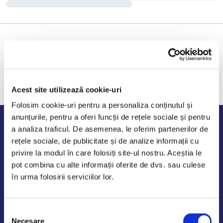
Acest site utilizează cookie-uri
Folosim cookie-uri pentru a personaliza conținutul și
anunțurile, pentru a oferi funcții de rețele sociale și pentru
Program de lucru
a analiza traficul. De asemenea, le oferim partenerilor de
rețele sociale, de publicitate și de analize informații cu
Luni - Vineri: 09:00-18:00
privire la modul în care folosiți site-ul nostru. Aceștia le
Sambata - Duminica: 10:00-14:00
pot combina cu alte informații oferite de dvs. sau culese
în urma folosirii serviciilor lor.
Selecția
AutoDE Odaii
Necesare