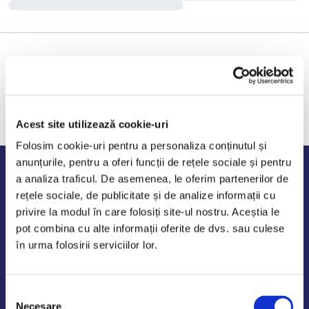
Acest site utilizează cookie-uri
Folosim cookie-uri pentru a personaliza conținutul și
anunțurile, pentru a oferi funcții de rețele sociale și pentru
Program de lucru
a analiza traficul. De asemenea, le oferim partenerilor de
rețele sociale, de publicitate și de analize informații cu
Luni - Vineri: 09:00-18:00
privire la modul în care folosiți site-ul nostru. Aceștia le
Sambata - Duminica: 10:00-14:00
pot combina cu alte informații oferite de dvs. sau culese
în urma folosirii serviciilor lor.
Selecția
AutoDE Odaii
Necesare