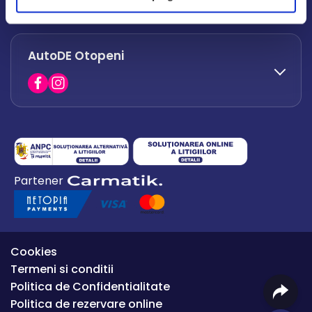
office.afumati@autode.ro
AutoDE Otopeni
0730 063 852
0730 063 851
office.bacau@autode.ro
0754 649 360
Partener
office.premium@autode.ro
Cookies
Termeni si conditii
Politica de Confidentialitate
Politica de rezervare online