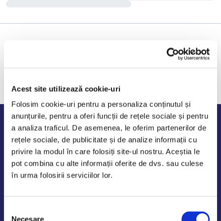
Acest site utilizează cookie-uri
Folosim cookie-uri pentru a personaliza conținutul și
anunțurile, pentru a oferi funcții de rețele sociale și pentru
Program de lucru
a analiza traficul. De asemenea, le oferim partenerilor de
rețele sociale, de publicitate și de analize informații cu
Luni - Vineri: 09:00-18:00
privire la modul în care folosiți site-ul nostru. Aceștia le
Sambata - Duminica: 10:00-14:00
pot combina cu alte informații oferite de dvs. sau culese
în urma folosirii serviciilor lor.
Selecția
AutoDE Odaii
Necesare