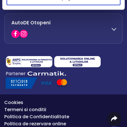
office.afumati@autode.ro
AutoDE Otopeni
0730 063 852
0730 063 851
office.bacau@autode.ro
0754 649 360
Partener
office.premium@autode.ro
Cookies
Termeni si conditii
Politica de Confidentialitate
Politica de rezervare online