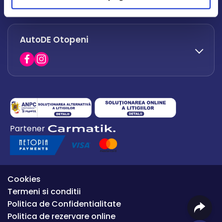
office.afumati@autode.ro
AutoDE Otopeni
0730 063 852
0730 063 851
office.bacau@autode.ro
0754 649 360
Partener
office.premium@autode.ro
Cookies
Termeni si conditii
Politica de Confidentialitate
Politica de rezervare online