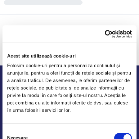
Acest site utilizează cookie-uri
Folosim cookie-uri pentru a personaliza conținutul și
anunțurile, pentru a oferi funcții de rețele sociale și pentru
Program de lucru
a analiza traficul. De asemenea, le oferim partenerilor de
rețele sociale, de publicitate și de analize informații cu
Luni - Vineri: 09:00-18:00
privire la modul în care folosiți site-ul nostru. Aceștia le
Sambata - Duminica: 10:00-14:00
pot combina cu alte informații oferite de dvs. sau culese
în urma folosirii serviciilor lor.
Selecția
AutoDE Odaii
Necesare