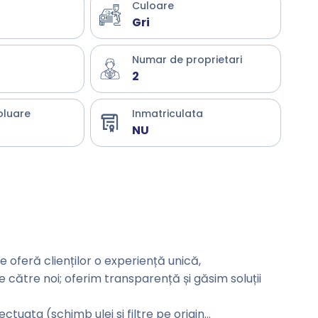
Culoare
Gri
Numar de proprietari
2
oluare
Inmatriculata
NU
oferă clienților o experiență unică,
de către noi; oferim transparență și găsim soluții
tuata (schimb ulei si filtre pe origin
...