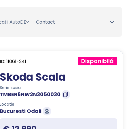
catii AutoDE
Contact
Disponibilă
ID: 11061-241
Skoda Scala
Serie sasiu
TMBER6NW2N3050030
Locatie
Bucuresti Odaii