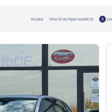
Acasa
Vino în echipa noastră
5
Lo