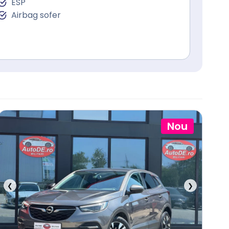
ESP
Airbag sofer
Nou
❮
❯