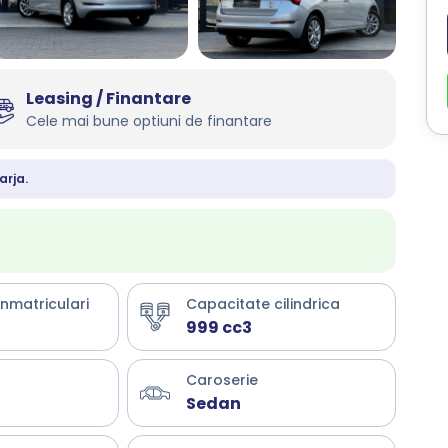
Leasing / Finantare
Cele mai bune optiuni de finantare
arja.
inmatriculari
Capacitate cilindrica
999 cc3
Caroserie
Sedan