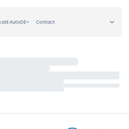
catii AutoDE
Contact