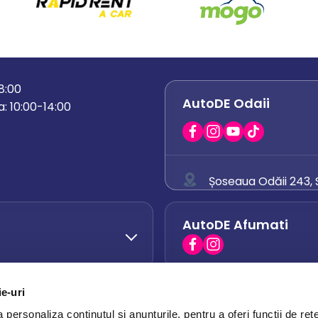
18:00
AutoDE Odaii
: 10:00-14:00
Șoseaua Odăii 243, S
0758 671 921
AutoDE Afumati
0742 444 194
office.odaii@auto
ie-uri
AutoDE Otopeni
0751 628 054
personaliza conținutul și anunțurile, pentru a oferi funcții de rețe