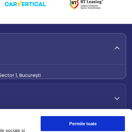
ector 1, București
de.ro
Permite toate
le sociale și