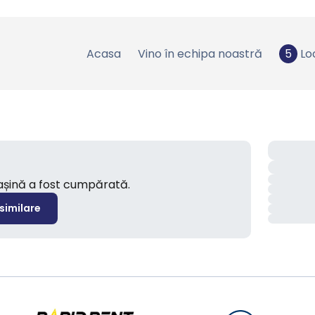
Acasa
Vino în echipa noastră
5
Lo
mașină a fost cumpărată.
 similare