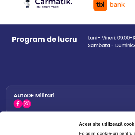
Program de lucru
Luni - Vineri: 09:00-
Sambata - Duminica
AutoDE Militari
Acest site utilizează cook
AutoDE Bacau
0758 338 428
Folosim cookie-uri pentru a 