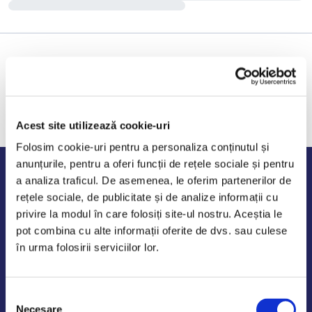
Acest site utilizează cookie-uri
Folosim cookie-uri pentru a personaliza conținutul și
anunțurile, pentru a oferi funcții de rețele sociale și pentru
Program de lucru
a analiza traficul. De asemenea, le oferim partenerilor de
rețele sociale, de publicitate și de analize informații cu
Luni - Vineri: 09:00-18:00
privire la modul în care folosiți site-ul nostru. Aceștia le
Sambata - Duminica: 10:00-14:00
pot combina cu alte informații oferite de dvs. sau culese
în urma folosirii serviciilor lor.
Selecția
AutoDE Odaii
Necesare