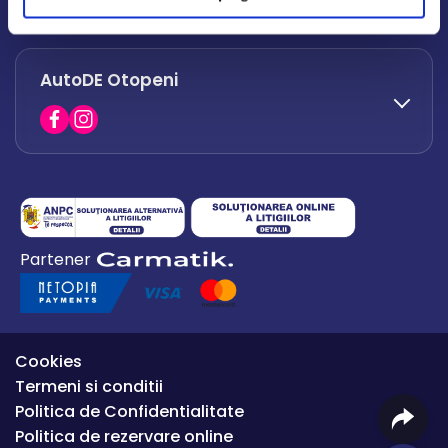
office.afumati@autode.ro
AutoDE Otopeni
0730 063 852
0730 063 851
office.bacau@autode.ro
0754 649 360
Partener
office.premium@autode.ro
Cookies
Termeni si conditii
Politica de Confidentialitate
Politica de rezervare online