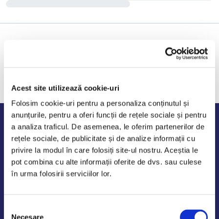
Acest site utilizează cookie-uri
Folosim cookie-uri pentru a personaliza conținutul și
anunțurile, pentru a oferi funcții de rețele sociale și pentru
Program de lucru
a analiza traficul. De asemenea, le oferim partenerilor de
rețele sociale, de publicitate și de analize informații cu
Luni - Vineri: 09:00-18:00
privire la modul în care folosiți site-ul nostru. Aceștia le
Sambata - Duminica: 10:00-14:00
pot combina cu alte informații oferite de dvs. sau culese
în urma folosirii serviciilor lor.
Selecția
AutoDE Odaii
Necesare