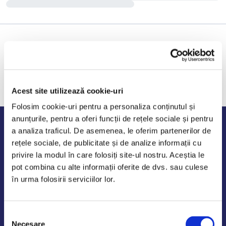
Acest site utilizează cookie-uri
Folosim cookie-uri pentru a personaliza conținutul și
anunțurile, pentru a oferi funcții de rețele sociale și pentru
Program de lucru
a analiza traficul. De asemenea, le oferim partenerilor de
rețele sociale, de publicitate și de analize informații cu
Luni - Vineri: 09:00-18:00
privire la modul în care folosiți site-ul nostru. Aceștia le
Sambata - Duminica: 10:00-14:00
pot combina cu alte informații oferite de dvs. sau culese
în urma folosirii serviciilor lor.
Selecția
AutoDE Odaii
Necesare