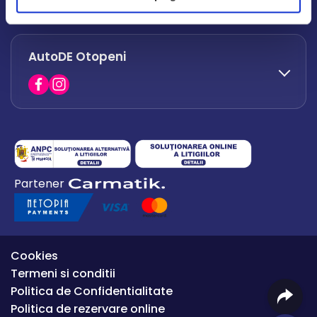
office.afumati@autode.ro
AutoDE Otopeni
0730 063 852
0730 063 851
office.bacau@autode.ro
0754 649 360
Partener
office.premium@autode.ro
Cookies
Termeni si conditii
Politica de Confidentialitate
Politica de rezervare online