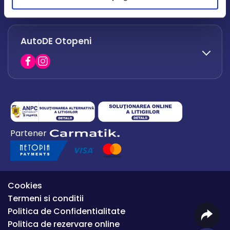
office.afumati@autode.ro
AutoDE Otopeni
0730 063 852
0730 063 851
office.bacau@autode.ro
0754 649 360
Partener
office.premium@autode.ro
Cookies
Termeni si conditii
Politica de Confidentialitate
Politica de rezervare online