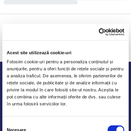
Acest site utilizează cookie-uri
Folosim cookie-uri pentru a personaliza conținutul și
anunțurile, pentru a oferi funcții de rețele sociale și pentru
Program de lucru
a analiza traficul. De asemenea, le oferim partenerilor de
rețele sociale, de publicitate și de analize informații cu
Luni - Vineri: 09:00-18:00
privire la modul în care folosiți site-ul nostru. Aceștia le
Sambata - Duminica: 10:00-14:00
pot combina cu alte informații oferite de dvs. sau culese
în urma folosirii serviciilor lor.
Selecția
AutoDE Odaii
Necesare