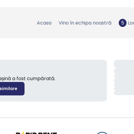
Acasa
Vino în echipa noastră
5
Lo
mașină a fost cumpărată.
 similare