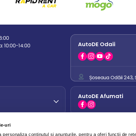
18:00
AutoDE Odaii
: 10:00-14:00
Șoseaua Odăii 243, S
0758 671 921
AutoDE Afumati
0742 444 194
office.odaii@auto
ie-uri
AutoDE Otopeni
0751 628 054
personaliza conținutul și anunțurile, pentru a oferi funcții de rețe