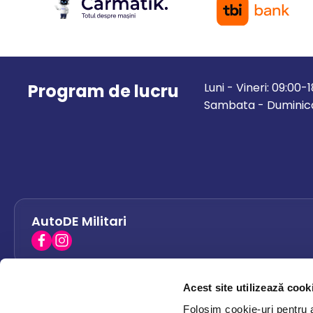
Program de lucru
Luni - Vineri: 09:00-
Sambata - Duminica
AutoDE Militari
Acest site utilizează cook
AutoDE Bacau
0758 338 428
Folosim cookie-uri pentru a 