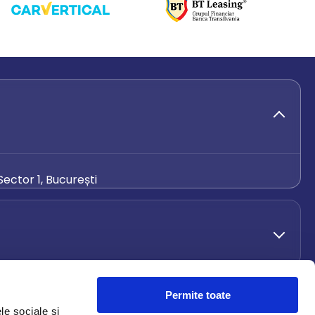
ector 1, București
de.ro
Permite toate
le sociale și