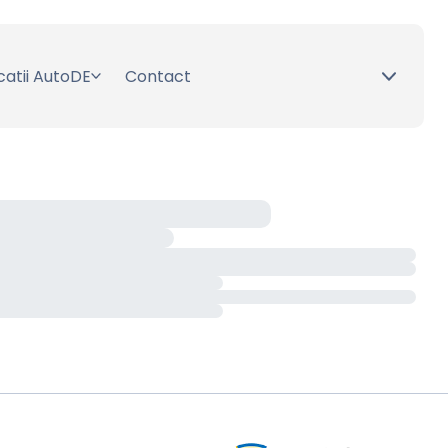
catii AutoDE
Contact