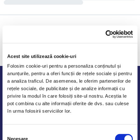
Acest site utilizează cookie-uri
Folosim cookie-uri pentru a personaliza conținutul și
anunțurile, pentru a oferi funcții de rețele sociale și pentru
Program de lucru
a analiza traficul. De asemenea, le oferim partenerilor de
rețele sociale, de publicitate și de analize informații cu
Luni - Vineri: 09:00-18:00
privire la modul în care folosiți site-ul nostru. Aceștia le
Sambata - Duminica: 10:00-14:00
pot combina cu alte informații oferite de dvs. sau culese
în urma folosirii serviciilor lor.
Selecția
AutoDE Odaii
Necesare