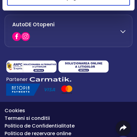
office.afumati@autode.ro
AutoDE Otopeni
0730 063 852
0730 063 851
office.bacau@autode.ro
0754 649 360
Partener
office.premium@autode.ro
Cookies
Termeni si conditii
Politica de Confidentialitate
Politica de rezervare online