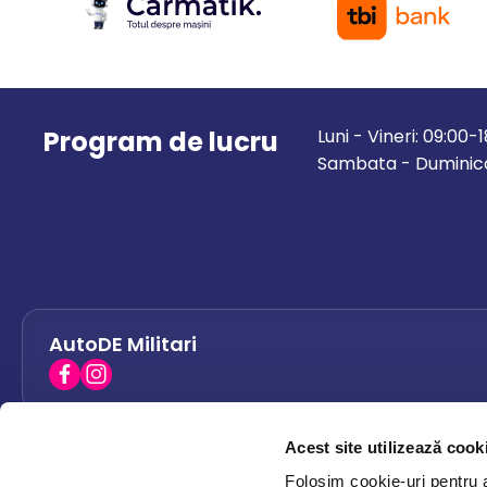
Program de lucru
Luni - Vineri: 09:00-
Sambata - Duminica
AutoDE Militari
Acest site utilizează cook
AutoDE Bacau
0758 338 428
Folosim cookie-uri pentru a 