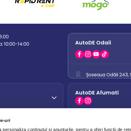
18:00
AutoDE Odaii
: 10:00-14:00
Șoseaua Odăii 243, S
0758 671 921
AutoDE Afumati
0742 444 194
office.odaii@auto
ie-uri
AutoDE Otopeni
0751 628 054
personaliza conținutul și anunțurile, pentru a oferi funcții de rețe