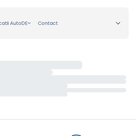
catii AutoDE
Contact