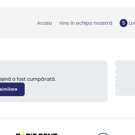
Acasa
Vino în echipa noastră
5
Lo
mașină a fost cumpărată.
 similare