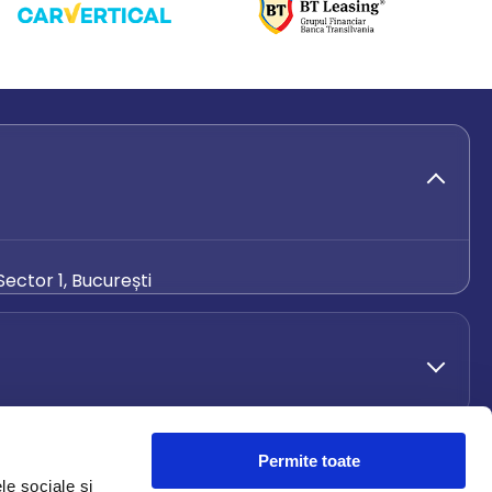
ector 1, București
de.ro
Permite toate
le sociale și