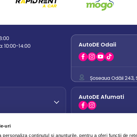
18:00
AutoDE Odaii
: 10:00-14:00
Șoseaua Odăii 243, S
0758 671 921
AutoDE Afumati
0742 444 194
office.odaii@auto
ie-uri
AutoDE Otopeni
0751 628 054
personaliza conținutul și anunțurile, pentru a oferi funcții de rețe