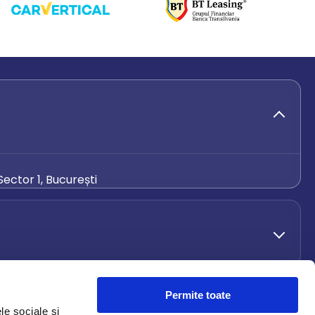
ector 1, București
de.ro
Permite toate
le sociale și