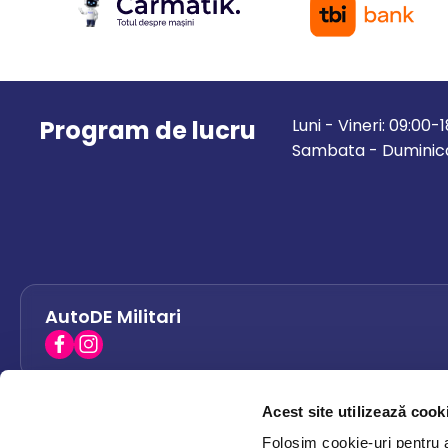
Program de lucru
Luni - Vineri: 09:00-
Sambata - Duminica
AutoDE Militari
Acest site utilizează cook
AutoDE Bacau
0758 338 428
Folosim cookie-uri pentru a 