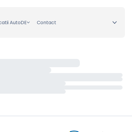
catii AutoDE
Contact