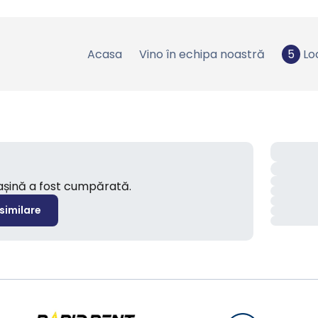
Acasa
Vino în echipa noastră
5
Lo
mașină a fost cumpărată.
 similare