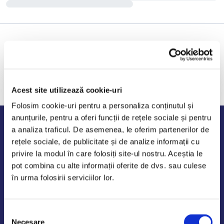
Acest site utilizează cookie-uri
Folosim cookie-uri pentru a personaliza conținutul și
anunțurile, pentru a oferi funcții de rețele sociale și pentru
Program de lucru
a analiza traficul. De asemenea, le oferim partenerilor de
rețele sociale, de publicitate și de analize informații cu
Luni - Vineri: 09:00-18:00
privire la modul în care folosiți site-ul nostru. Aceștia le
Sambata - Duminica: 10:00-14:00
pot combina cu alte informații oferite de dvs. sau culese
în urma folosirii serviciilor lor.
Selecția
AutoDE Odaii
Necesare