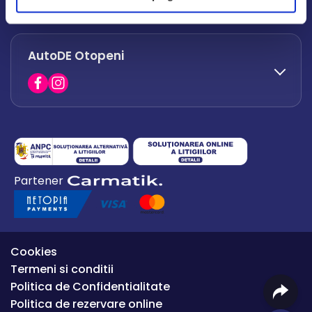
office.afumati@autode.ro
AutoDE Otopeni
0730 063 852
0730 063 851
office.bacau@autode.ro
0754 649 360
Partener
office.premium@autode.ro
Cookies
Termeni si conditii
Politica de Confidentialitate
Politica de rezervare online