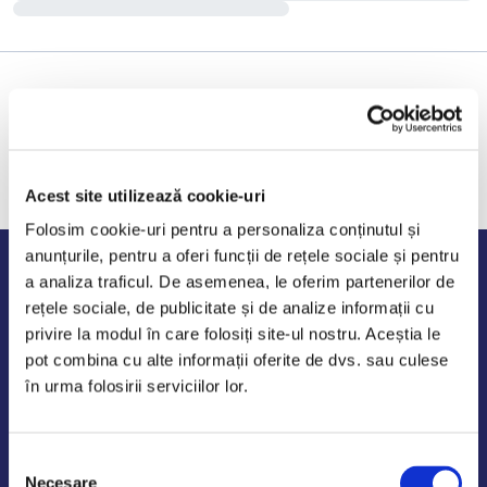
Acest site utilizează cookie-uri
Folosim cookie-uri pentru a personaliza conținutul și
anunțurile, pentru a oferi funcții de rețele sociale și pentru
Program de lucru
a analiza traficul. De asemenea, le oferim partenerilor de
rețele sociale, de publicitate și de analize informații cu
Luni - Vineri: 09:00-18:00
privire la modul în care folosiți site-ul nostru. Aceștia le
Sambata - Duminica: 10:00-14:00
pot combina cu alte informații oferite de dvs. sau culese
în urma folosirii serviciilor lor.
Selecția
AutoDE Odaii
Necesare