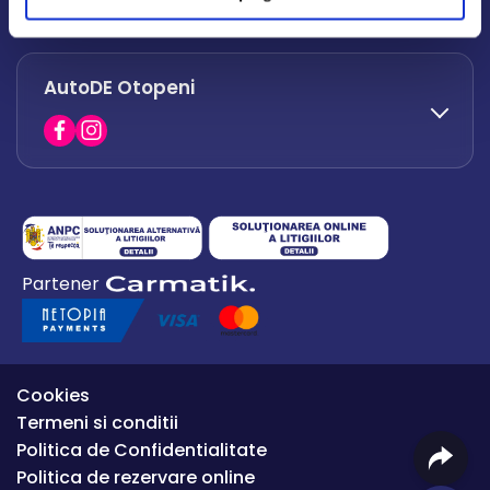
office.afumati@autode.ro
AutoDE Otopeni
0730 063 852
0730 063 851
office.bacau@autode.ro
0754 649 360
Partener
office.premium@autode.ro
Cookies
Termeni si conditii
Politica de Confidentialitate
Politica de rezervare online