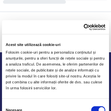
Acest site utilizează cookie-uri
Folosim cookie-uri pentru a personaliza conținutul și
anunțurile, pentru a oferi funcții de rețele sociale și pentru
Program de lucru
a analiza traficul. De asemenea, le oferim partenerilor de
rețele sociale, de publicitate și de analize informații cu
Luni - Vineri: 09:00-18:00
privire la modul în care folosiți site-ul nostru. Aceștia le
Sambata - Duminica: 10:00-14:00
pot combina cu alte informații oferite de dvs. sau culese
în urma folosirii serviciilor lor.
Selecția
AutoDE Odaii
Necesare