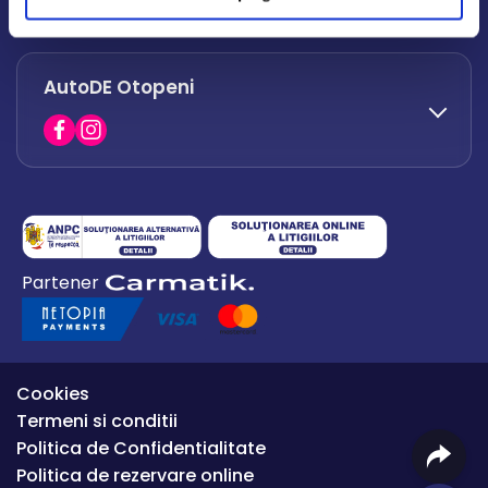
office.afumati@autode.ro
AutoDE Otopeni
0730 063 852
0730 063 851
office.bacau@autode.ro
0754 649 360
Partener
office.premium@autode.ro
Cookies
Termeni si conditii
Politica de Confidentialitate
Politica de rezervare online