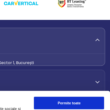
ector 1, București
de.ro
Permite toate
le sociale și