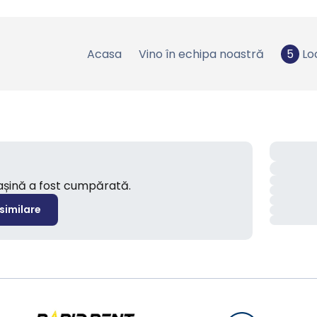
Acasa
Vino în echipa noastră
5
Lo
mașină a fost cumpărată.
 similare