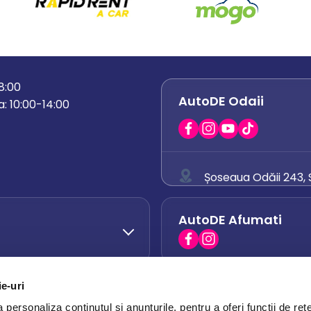
18:00
AutoDE Odaii
: 10:00-14:00
Șoseaua Odăii 243, S
0758 671 921
AutoDE Afumati
0742 444 194
office.odaii@auto
ie-uri
AutoDE Otopeni
0751 628 054
personaliza conținutul și anunțurile, pentru a oferi funcții de rețe