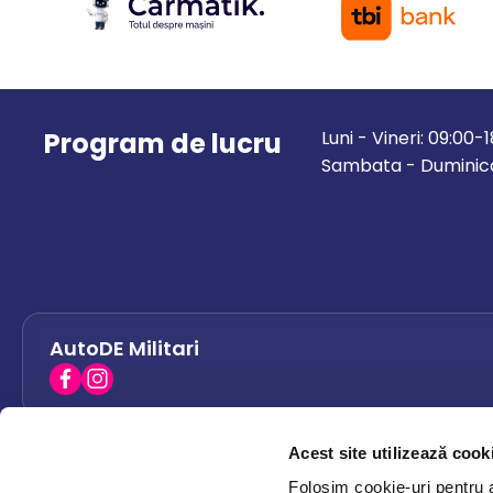
Program de lucru
Luni - Vineri: 09:00-
Sambata - Duminica
AutoDE Militari
Acest site utilizează cook
AutoDE Bacau
0758 338 428
Folosim cookie-uri pentru a 