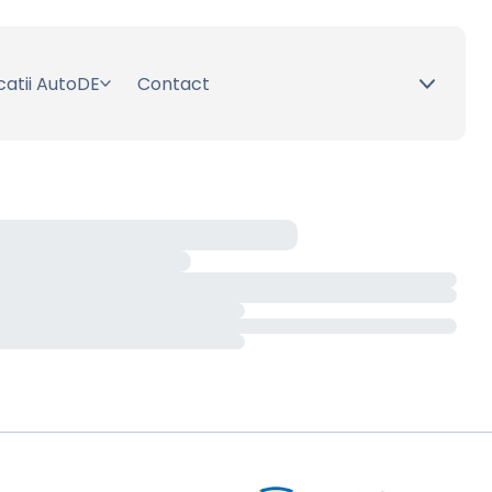
catii AutoDE
Contact