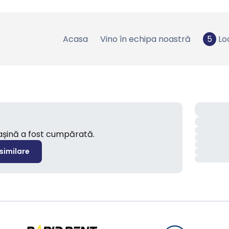
Acasa
Vino în echipa noastră
5
Lo
mașină a fost cumpărată.
 similare