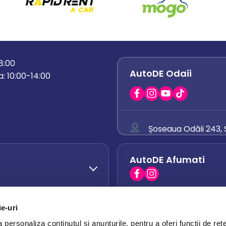
18:00
AutoDE Odaii
: 10:00-14:00
Șoseaua Odăii 243, S
0758 671 921
AutoDE Afumati
0742 444 194
office.odaii@auto
ie-uri
AutoDE Otopeni
0751 628 054
personaliza conținutul și anunțurile, pentru a oferi funcții de rețe