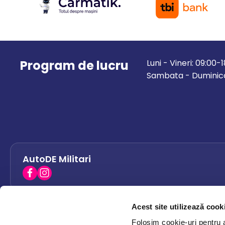
Program de lucru
Luni - Vineri: 09:00-
Sambata - Duminica
AutoDE Militari
Acest site utilizează cook
AutoDE Bacau
0758 338 428
Folosim cookie-uri pentru a 