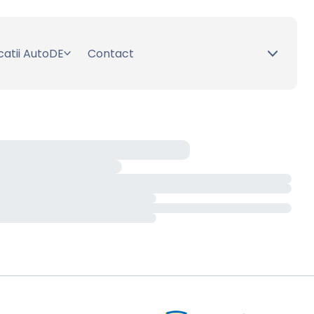
catii AutoDE
Contact