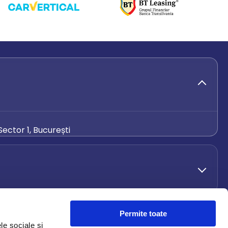
ector 1, București
de.ro
Permite toate
le sociale și