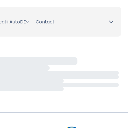
catii AutoDE
Contact