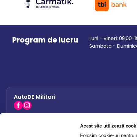
Program de lucru
Luni - Vineri: 09:00-
Sambata - Duminica
AutoDE Militari
Acest site utilizează cook
AutoDE Bacau
0758 338 428
Folosim cookie-uri pentru a 