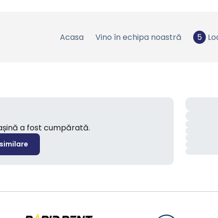
Acasa
Vino în echipa noastră
5
Lo
mașină a fost cumpărată.
 similare