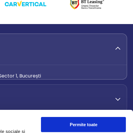
ector 1, București
de.ro
Permite toate
le sociale și