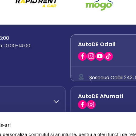
18:00
AutoDE Odaii
: 10:00-14:00
Șoseaua Odăii 243, S
0758 671 921
AutoDE Afumati
0742 444 194
office.odaii@auto
ie-uri
AutoDE Otopeni
0751 628 054
personaliza conținutul și anunțurile, pentru a oferi funcții de rețe