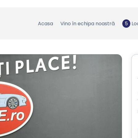
Acasa
Vino în echipa noastră
5
Lo