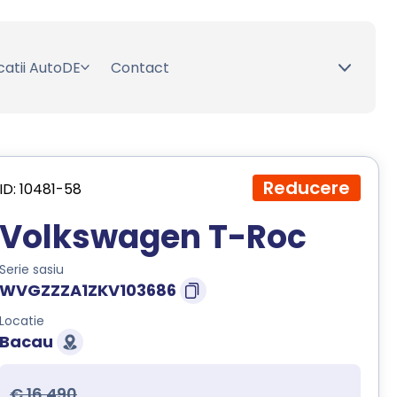
catii AutoDE
Contact
Reducere
ID: 10481-58
Volkswagen T-Roc
Serie sasiu
WVGZZZA1ZKV103686
Locatie
Bacau
€ 16.490