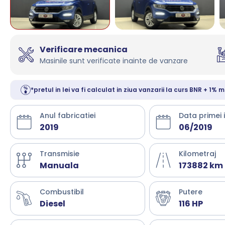
Verificare mecanica
Masinile sunt verificate inainte de vanzare
*pretul in lei va fi calculat in ziua vanzarii la curs BNR + 1% m
Anul fabricatiei
Data primei 
2019
06/2019
Transmisie
Kilometraj
Manuala
173882 km
Combustibil
Putere
Diesel
116 HP