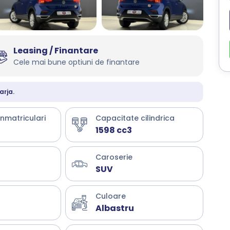
Leasing / Finantare
Cele mai bune optiuni de finantare
arja.
inmatriculari
Capacitate cilindrica
1598 cc3
Caroserie
SUV
Culoare
Albastru