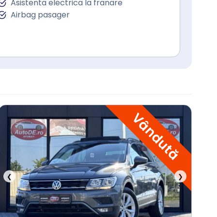
Asistenta electrica la franare
Airbag pasager
Vândută
❮
❯