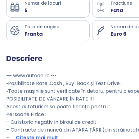
Numar de locuri
Tractiune
5
Fata
Tara de origine
Norma de p
Franta
Euro 6
Descriere
••• www.autode.ro •••
•Posibilitate Rate ,Cash , Buy-Back și Test Drive.
•Toate mașinile sunt verificate în detaliu, pentru o exp
POSIBILITATE DE VÂNZARE ÎN RATE !!!
Acest autoturism se poate finanța pentru :
Persoane Fizice :
– Cu istoric negativ în biroul de credit
– Contracte de muncă din AFARA ȚĂRII (din străinatat
–
...
Citeste mai mult