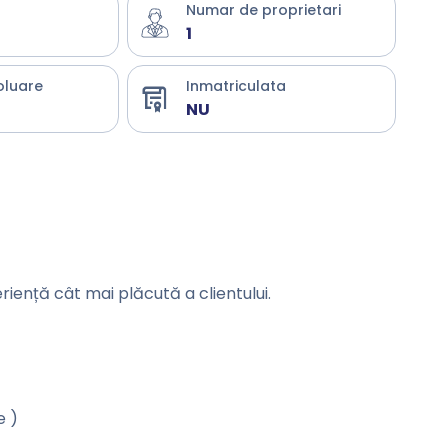
Numar de proprietari
1
oluare
Inmatriculata
NU
eriență cât mai plăcută a clientului.
e )