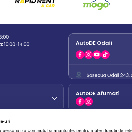
18:00
AutoDE Odaii
: 10:00-14:00
Șoseaua Odăii 243, S
0758 671 921
AutoDE Afumati
0742 444 194
office.odaii@auto
ie-uri
AutoDE Otopeni
0751 628 054
personaliza conținutul și anunțurile, pentru a oferi funcții de rețe