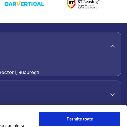
ector 1, București
de.ro
Permite toate
le sociale și