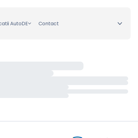
catii AutoDE
Contact