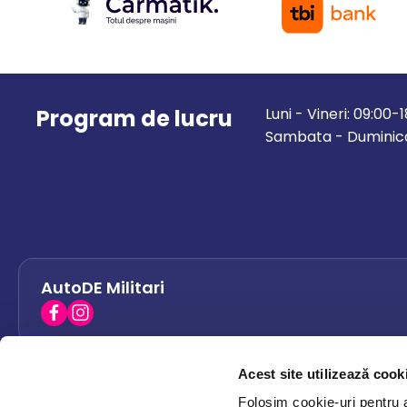
Program de lucru
Luni - Vineri: 09:00-
Sambata - Duminica
AutoDE Militari
Acest site utilizează cook
AutoDE Bacau
0758 338 428
Folosim cookie-uri pentru a 