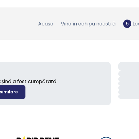
Acasa
Vino în echipa noastră
5
Lo
mașină a fost cumpărată.
 similare