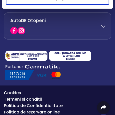
office.afumati@autode.ro
AutoDE Otopeni
0730 063 852
0730 063 851
office.bacau@autode.ro
0754 649 360
Partener
office.premium@autode.ro
Cookies
Termeni si conditii
Politica de Confidentialitate
Politica de rezervare online