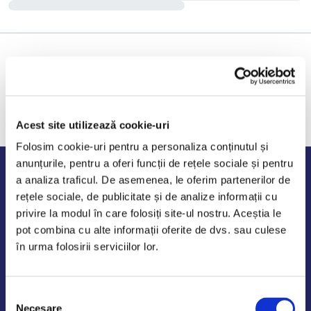
Acest site utilizează cookie-uri
Folosim cookie-uri pentru a personaliza conținutul și
anunțurile, pentru a oferi funcții de rețele sociale și pentru
Program de lucru
a analiza traficul. De asemenea, le oferim partenerilor de
rețele sociale, de publicitate și de analize informații cu
Luni - Vineri: 09:00-18:00
privire la modul în care folosiți site-ul nostru. Aceștia le
Sambata - Duminica: 10:00-14:00
pot combina cu alte informații oferite de dvs. sau culese
în urma folosirii serviciilor lor.
Selecția
AutoDE Odaii
Necesare