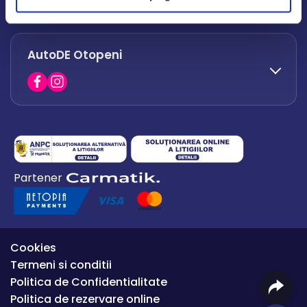
office.afumati@autode.ro
AutoDE Otopeni
0730 063 852
0730 063 851
office.bacau@autode.ro
0754 649 360
Partener
office.premium@autode.ro
Cookies
Termeni si conditii
Politica de Confidentialitate
Politica de rezervare online