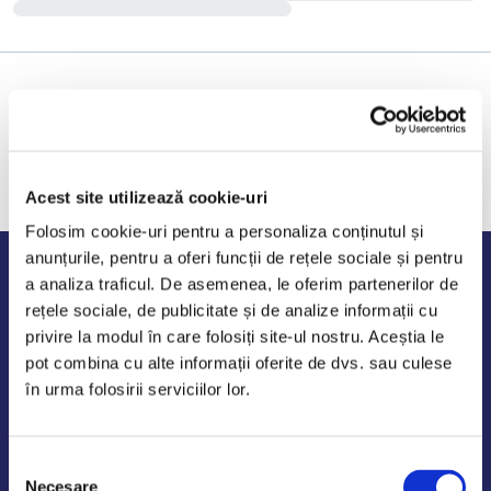
Acest site utilizează cookie-uri
Folosim cookie-uri pentru a personaliza conținutul și
anunțurile, pentru a oferi funcții de rețele sociale și pentru
Program de lucru
a analiza traficul. De asemenea, le oferim partenerilor de
rețele sociale, de publicitate și de analize informații cu
Luni - Vineri: 09:00-18:00
privire la modul în care folosiți site-ul nostru. Aceștia le
Sambata - Duminica: 10:00-14:00
pot combina cu alte informații oferite de dvs. sau culese
în urma folosirii serviciilor lor.
Selecția
AutoDE Odaii
Necesare