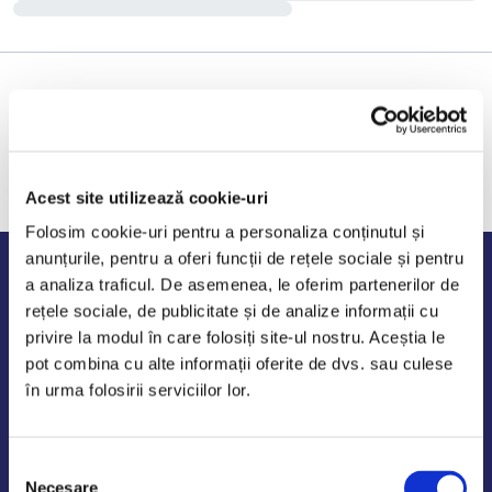
Acest site utilizează cookie-uri
Folosim cookie-uri pentru a personaliza conținutul și
anunțurile, pentru a oferi funcții de rețele sociale și pentru
Program de lucru
a analiza traficul. De asemenea, le oferim partenerilor de
rețele sociale, de publicitate și de analize informații cu
Luni - Vineri: 09:00-18:00
privire la modul în care folosiți site-ul nostru. Aceștia le
Sambata - Duminica: 10:00-14:00
pot combina cu alte informații oferite de dvs. sau culese
în urma folosirii serviciilor lor.
Selecția
AutoDE Odaii
Necesare