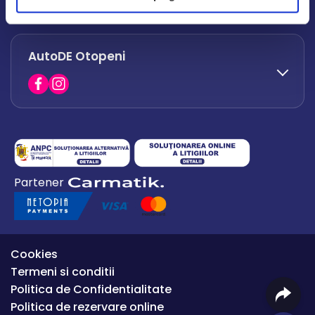
office.afumati@autode.ro
AutoDE Otopeni
0730 063 852
0730 063 851
office.bacau@autode.ro
0754 649 360
Partener
office.premium@autode.ro
Cookies
Termeni si conditii
Politica de Confidentialitate
Politica de rezervare online