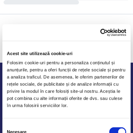
Acest site utilizează cookie-uri
Folosim cookie-uri pentru a personaliza conținutul și
anunțurile, pentru a oferi funcții de rețele sociale și pentru
Program de lucru
a analiza traficul. De asemenea, le oferim partenerilor de
rețele sociale, de publicitate și de analize informații cu
Luni - Vineri: 09:00-18:00
privire la modul în care folosiți site-ul nostru. Aceștia le
Sambata - Duminica: 10:00-14:00
pot combina cu alte informații oferite de dvs. sau culese
în urma folosirii serviciilor lor.
Selecția
AutoDE Odaii
Necesare