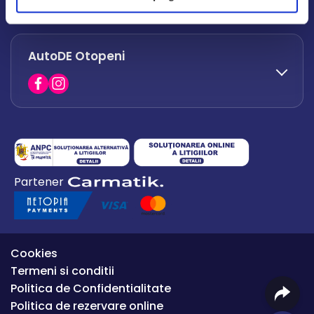
office.afumati@autode.ro
AutoDE Otopeni
0730 063 852
0730 063 851
office.bacau@autode.ro
0754 649 360
Partener
office.premium@autode.ro
Cookies
Termeni si conditii
Politica de Confidentialitate
Politica de rezervare online