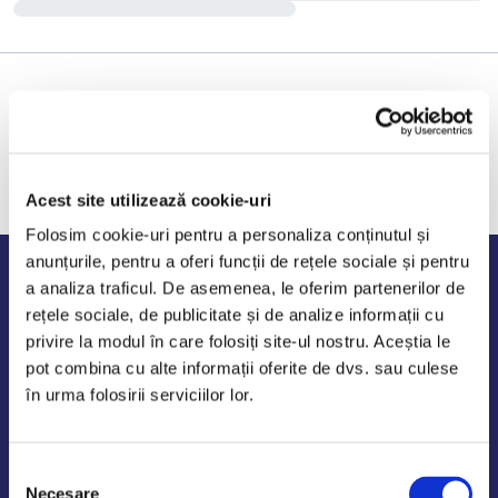
Acest site utilizează cookie-uri
Folosim cookie-uri pentru a personaliza conținutul și
anunțurile, pentru a oferi funcții de rețele sociale și pentru
Program de lucru
a analiza traficul. De asemenea, le oferim partenerilor de
rețele sociale, de publicitate și de analize informații cu
Luni - Vineri: 09:00-18:00
privire la modul în care folosiți site-ul nostru. Aceștia le
Sambata - Duminica: 10:00-14:00
pot combina cu alte informații oferite de dvs. sau culese
în urma folosirii serviciilor lor.
Selecția
AutoDE Odaii
Necesare