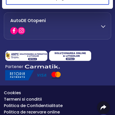
office.afumati@autode.ro
AutoDE Otopeni
0730 063 852
0730 063 851
office.bacau@autode.ro
0754 649 360
Partener
office.premium@autode.ro
Cookies
Termeni si conditii
Politica de Confidentialitate
Politica de rezervare online