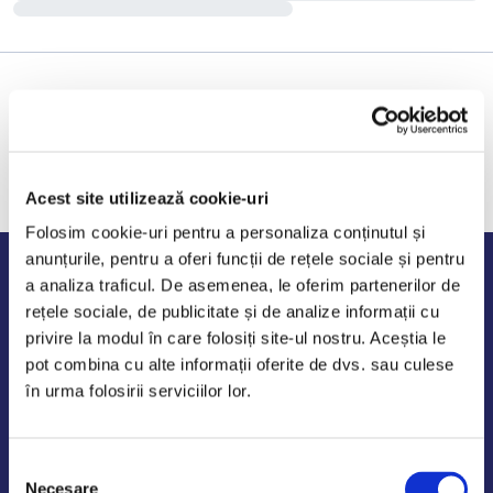
Acest site utilizează cookie-uri
Folosim cookie-uri pentru a personaliza conținutul și
anunțurile, pentru a oferi funcții de rețele sociale și pentru
Program de lucru
a analiza traficul. De asemenea, le oferim partenerilor de
rețele sociale, de publicitate și de analize informații cu
Luni - Vineri: 09:00-18:00
privire la modul în care folosiți site-ul nostru. Aceștia le
Sambata - Duminica: 10:00-14:00
pot combina cu alte informații oferite de dvs. sau culese
în urma folosirii serviciilor lor.
Selecția
AutoDE Odaii
Necesare