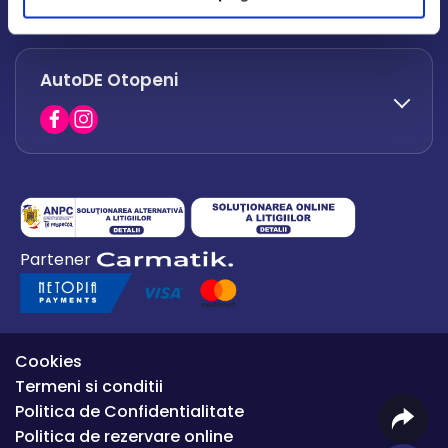
office.afumati@autode.ro
AutoDE Otopeni
0730 063 852
0730 063 851
office.bacau@autode.ro
0754 649 360
Partener
office.premium@autode.ro
Cookies
Termeni si conditii
Politica de Confidentialitate
Politica de rezervare online