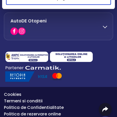
office.afumati@autode.ro
AutoDE Otopeni
0730 063 852
0730 063 851
office.bacau@autode.ro
0754 649 360
Partener
office.premium@autode.ro
Cookies
Termeni si conditii
Politica de Confidentialitate
Politica de rezervare online