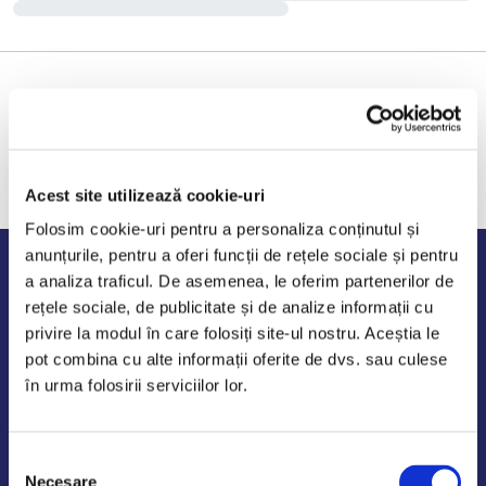
Acest site utilizează cookie-uri
Folosim cookie-uri pentru a personaliza conținutul și
anunțurile, pentru a oferi funcții de rețele sociale și pentru
Program de lucru
a analiza traficul. De asemenea, le oferim partenerilor de
rețele sociale, de publicitate și de analize informații cu
Luni - Vineri: 09:00-18:00
privire la modul în care folosiți site-ul nostru. Aceștia le
Sambata - Duminica: 10:00-14:00
pot combina cu alte informații oferite de dvs. sau culese
în urma folosirii serviciilor lor.
Selecția
AutoDE Odaii
Necesare