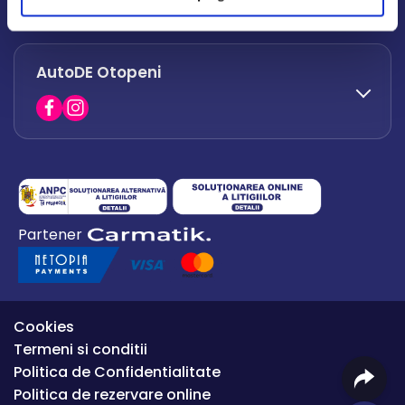
office.afumati@autode.ro
AutoDE Otopeni
0730 063 852
0730 063 851
office.bacau@autode.ro
0754 649 360
Partener
office.premium@autode.ro
Cookies
Termeni si conditii
Politica de Confidentialitate
Politica de rezervare online