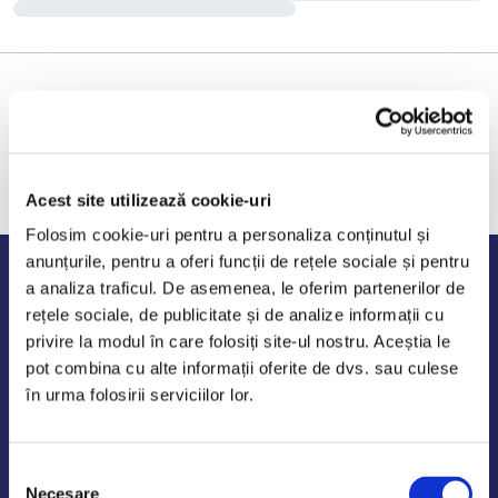
Acest site utilizează cookie-uri
Folosim cookie-uri pentru a personaliza conținutul și
anunțurile, pentru a oferi funcții de rețele sociale și pentru
Program de lucru
a analiza traficul. De asemenea, le oferim partenerilor de
rețele sociale, de publicitate și de analize informații cu
Luni - Vineri: 09:00-18:00
privire la modul în care folosiți site-ul nostru. Aceștia le
Sambata - Duminica: 10:00-14:00
pot combina cu alte informații oferite de dvs. sau culese
în urma folosirii serviciilor lor.
Selecția
AutoDE Odaii
Necesare