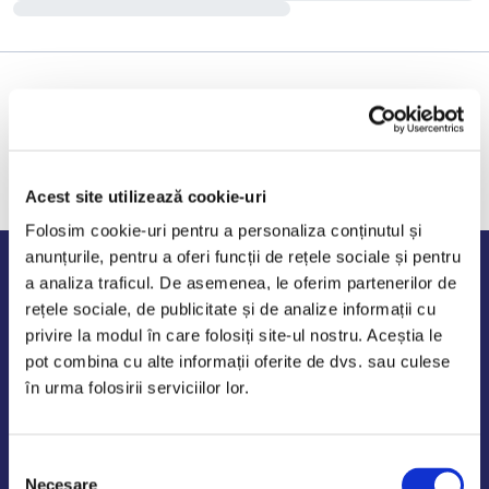
Acest site utilizează cookie-uri
Folosim cookie-uri pentru a personaliza conținutul și
anunțurile, pentru a oferi funcții de rețele sociale și pentru
Program de lucru
a analiza traficul. De asemenea, le oferim partenerilor de
rețele sociale, de publicitate și de analize informații cu
Luni - Vineri: 09:00-18:00
privire la modul în care folosiți site-ul nostru. Aceștia le
Sambata - Duminica: 10:00-14:00
pot combina cu alte informații oferite de dvs. sau culese
în urma folosirii serviciilor lor.
Selecția
AutoDE Odaii
Necesare