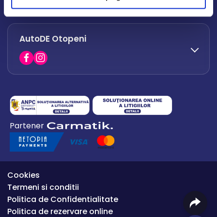
office.afumati@autode.ro
AutoDE Otopeni
0730 063 852
0730 063 851
office.bacau@autode.ro
0754 649 360
Partener
office.premium@autode.ro
Cookies
Termeni si conditii
Politica de Confidentialitate
Politica de rezervare online