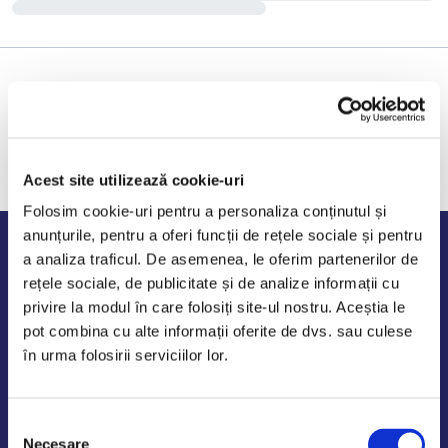
Acest site utilizează cookie-uri
Folosim cookie-uri pentru a personaliza conținutul și
anunțurile, pentru a oferi funcții de rețele sociale și pentru
Program de lucru
a analiza traficul. De asemenea, le oferim partenerilor de
rețele sociale, de publicitate și de analize informații cu
Luni - Vineri: 09:00-18:00
privire la modul în care folosiți site-ul nostru. Aceștia le
Sambata - Duminica: 10:00-14:00
pot combina cu alte informații oferite de dvs. sau culese
în urma folosirii serviciilor lor.
Selecția
AutoDE Odaii
Necesare