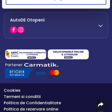
office.afumati@autode.ro
AutoDE Otopeni
0730 063 852
0730 063 851
office.bacau@autode.ro
0754 649 360
Partener
office.premium@autode.ro
Cookies
Termeni si conditii
Politica de Confidentialitate
Politica de rezervare online