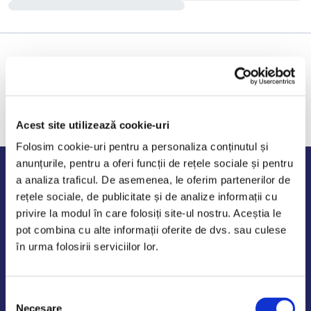
Acest site utilizează cookie-uri
Folosim cookie-uri pentru a personaliza conținutul și
anunțurile, pentru a oferi funcții de rețele sociale și pentru
Program de lucru
a analiza traficul. De asemenea, le oferim partenerilor de
rețele sociale, de publicitate și de analize informații cu
Luni - Vineri: 09:00-18:00
privire la modul în care folosiți site-ul nostru. Aceștia le
Sambata - Duminica: 10:00-14:00
pot combina cu alte informații oferite de dvs. sau culese
în urma folosirii serviciilor lor.
Selecția
AutoDE Odaii
Necesare