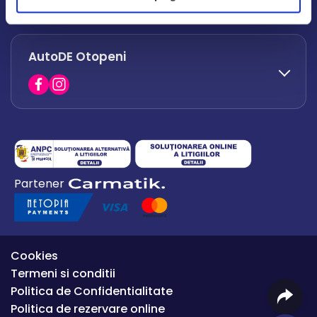
office.afumati@autode.ro
AutoDE Otopeni
0730 063 852
0730 063 851
office.bacau@autode.ro
0754 649 360
Partener
office.premium@autode.ro
Cookies
Termeni si conditii
Politica de Confidentialitate
Politica de rezervare online