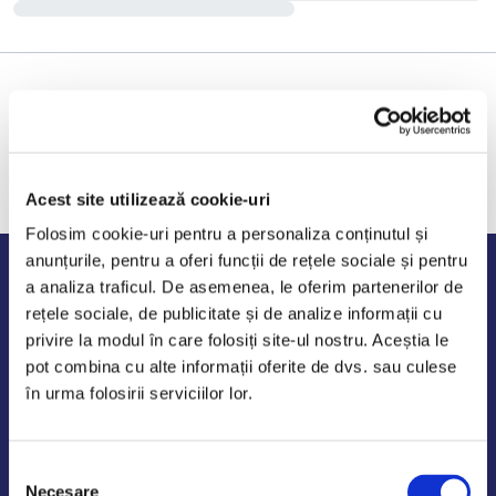
Acest site utilizează cookie-uri
Folosim cookie-uri pentru a personaliza conținutul și
anunțurile, pentru a oferi funcții de rețele sociale și pentru
Program de lucru
a analiza traficul. De asemenea, le oferim partenerilor de
rețele sociale, de publicitate și de analize informații cu
Luni - Vineri: 09:00-18:00
privire la modul în care folosiți site-ul nostru. Aceștia le
Sambata - Duminica: 10:00-14:00
pot combina cu alte informații oferite de dvs. sau culese
în urma folosirii serviciilor lor.
Selecția
AutoDE Odaii
Necesare