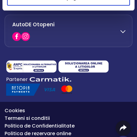
office.afumati@autode.ro
AutoDE Otopeni
0730 063 852
0730 063 851
office.bacau@autode.ro
0754 649 360
Partener
office.premium@autode.ro
Cookies
Termeni si conditii
Politica de Confidentialitate
Politica de rezervare online