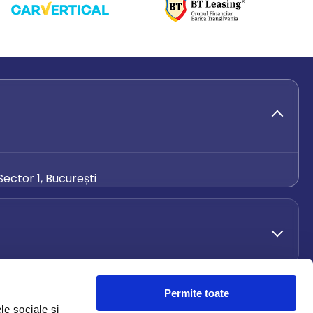
ector 1, București
de.ro
Permite toate
le sociale și