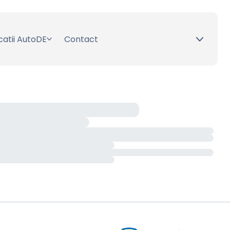
catii AutoDE
Contact