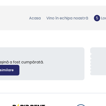
Acasa
Vino în echipa noastră
5
Lo
mașină a fost cumpărată.
 similare