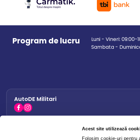
Program de lucru
Luni - Vineri: 09:00-
Sambata - Duminica
AutoDE Militari
Acest site utilizează cook
AutoDE Bacau
0758 338 428
Folosim cookie-uri pentru a 