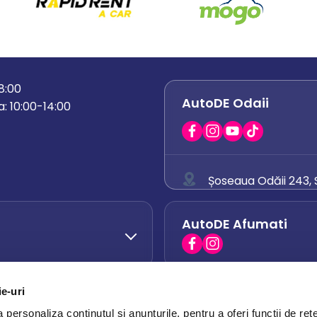
18:00
AutoDE Odaii
: 10:00-14:00
Șoseaua Odăii 243, S
0758 671 921
AutoDE Afumati
0742 444 194
office.odaii@auto
ie-uri
AutoDE Otopeni
0751 628 054
personaliza conținutul și anunțurile, pentru a oferi funcții de rețe